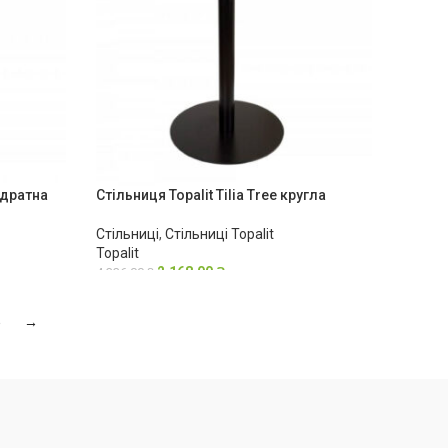
вадратна
Стільниця Topalit Tilia Tree кругла
Стільниці
,
Стільниці Topalit
Topalit
2,168.00
₴
4,336.00
₴
5
→