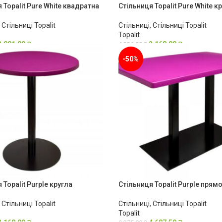
 Topalit Pure White квадратна
Стільниця Topalit Pure White к
,
Стільниці Topalit
Стільниці
,
Стільниці Topalit
Topalit
3,001.00
₴
2,168.00
₴
4,336.00
₴
-50%
 Topalit Purple кругла
Стільниця Topalit Purple прям
,
Стільниці Topalit
Стільниці
,
Стільниці Topalit
Topalit