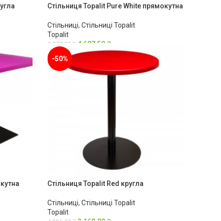
ругла
Стільниця Topalit Pure White прямокутна
Стільниці
,
Стільниці Topalit
Topalit
4,687.50
₴
9,375.00
₴
-50%
окутна
Стільниця Topalit Red кругла
Стільниці
,
Стільниці Topalit
Topalit