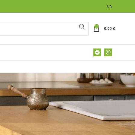
UA
0
0.00
₴