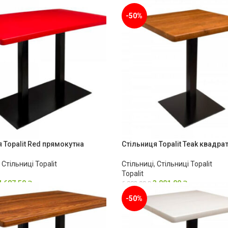
2,168.00
₴
4,687.50
₴
9,375.00
₴
-50%
 Topalit Red прямокутна
Стільниця Topalit Teak квадра
,
Стільниці Topalit
Стільниці
,
Стільниці Topalit
Topalit
4,687.50
₴
3,001.00
₴
6,002.00
₴
-50%