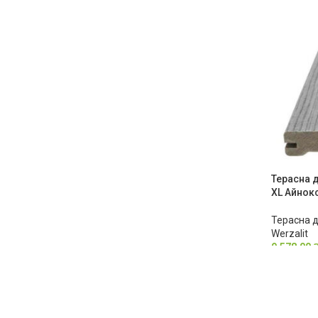
Терасна д
XL Айнок
Терасна 
Werzalit
9,578.00