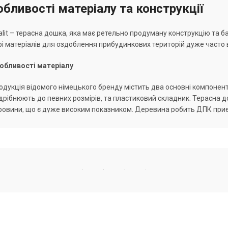
бливості матеріалу та конструкції
lit – терасна дошка, яка має ретельно продуману конструкцію та б
і матеріалів для оздоблення прибудинкових територій дуже часто 
обливості матеріалу
одукція відомого німецького бренду містить два основні компонент
дрібнюють до певних розмірів, та пластиковий складник. Терасна д
ровини, що є дуже високим показником. Деревина робить ДПК приє
мосферу вишуканого шарму. Полімер у складі терасної дошки Werzal
збавляє її недоліків, які притаманні натуральній деревині – схильн
нструкція терасної дошки Werzalit
мецький виробник пропонує повнотілу дошку, яка за своєю структ
 деревного масиву. Таке покриття добре переносить серйозні нава
внішній вигляд протягом всього експлуатаційного періоду. Констру
жна купити терасну дошку Верзаліт, яка після монтажу створює пов
зуально помітним відокремленням ламелей.