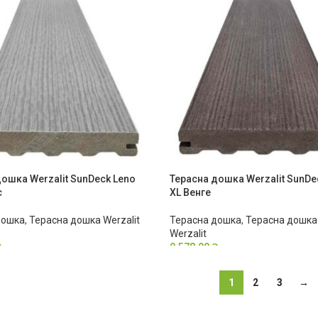
ошка Werzalit SunDeck Leno
Терасна дошка Werzalit SunDe
с
XL Венге
дошка
,
Терасна дошка Werzalit
Терасна дошка
,
Терасна дошка 
Werzalit
₴
9,578.00
₴
1
2
3
→