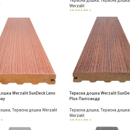
Терасна дошка
,
Терасна дошка 
₴
Werzalit
10,044.00
₴
ошка Werzalit SunDeck Leno
Терасна дошка Werzalit SunDe
бау
Plus Палісандр
дошка
,
Терасна дошка Werzalit
Терасна дошка
,
Терасна дошка 
Werzalit
0
₴
10,044.00
₴