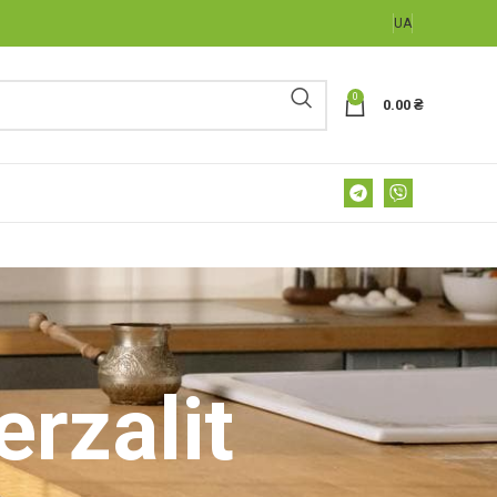
UA
0
0.00
₴
rzalit