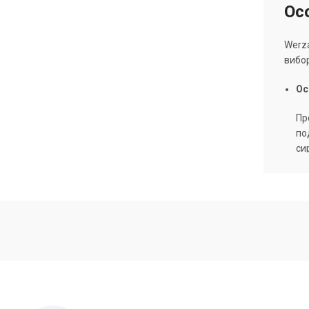
Осо
Werza
вибор
Ос
Пр
по
си
ат
по
Ко
Ні
до
зо
мо
ві