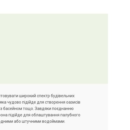
стовувати широкий спектр будівельних
 яка чудово підійде для створення оазисів
уч з басейном тощо. Завдяки поєднанню
 вона підійде для облаштування палубного
иродними або штучними водоймами.