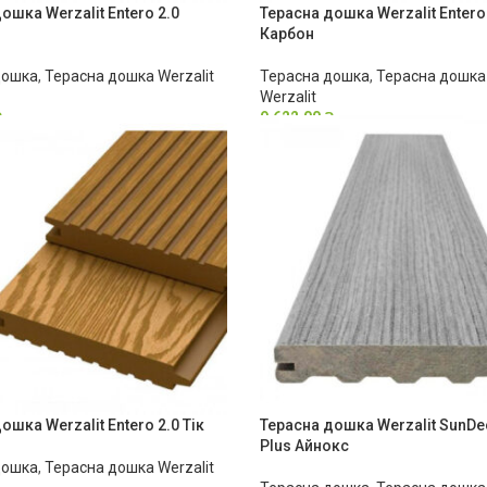
ошка Werzalit Entero 2.0
Терасна дошка Werzalit Entero
Карбон
дошка
,
Терасна дошка Werzalit
Терасна дошка
,
Терасна дошка 
Werzalit
₴
9,622.00
₴
ошка Werzalit Entero 2.0 Тік
Терасна дошка Werzalit SunDe
Plus Айнокс
дошка
,
Терасна дошка Werzalit