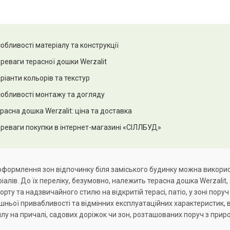
обливості матеріалу та конструкції
реваги терасної дошки Werzalit
ріанти кольорів та текстур
обливості монтажу та догляду
расна дошка Werzalit: ціна та доставка
реваги покупки в інтернет-магазині «СІЛЛБУД»
формлення зон відпочинку біля заміського будинку можна викори
іалів. До їх переліку, безумовно, належить терасна дошка Werzalit,
рту та надзвичайного стилю на відкритій терасі, патіо, у зоні пор
шньої привабливості та відмінних експлуатаційних характеристик,
лу на причалі, садових доріжок чи зон, розташованих поруч з пр