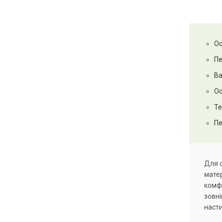
Ос
Пе
Ва
Ос
Те
Пе
Для о
матер
комфо
зовні
насти