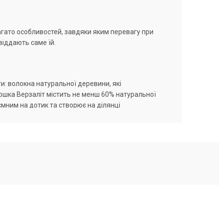
агато особливостей, завдяки яким перевагу при
віддають саме їй.
и: волокна натуральної деревини, які
ошка Верзаліт містить не менш 60% натуральної
мним на дотик та створює на ділянці
it, купити яку пропонує магазин «СІЛЛБУД»,
ості до ураження пліснявою та шкідниками.
урою та властивостями максимально наближена
нтаження, зберігаючи геометрію та чудовий
кція ламелей монолітна. В магазині «СІЛЛБУД»
ерхню без видимих стиків або настил з