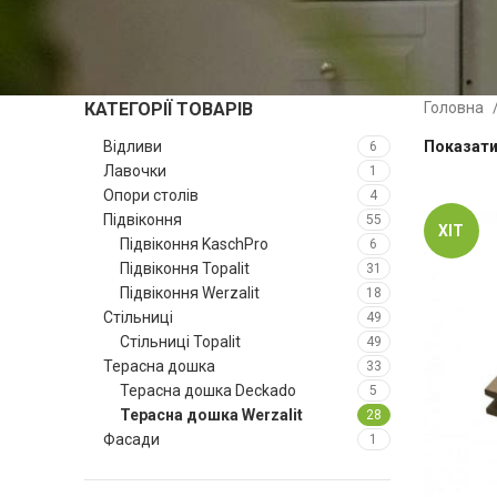
КАТЕГОРІЇ ТОВАРІВ
Головна
Відливи
Показат
6
Лавочки
1
Опори столів
4
Підвіконня
55
ХІТ
Підвіконня KaschPro
6
Підвіконня Topalit
31
Підвіконня Werzalit
18
Стільниці
49
Стільниці Topalit
49
Терасна дошка
33
Терасна дошка Deckado
5
Терасна дошка Werzalit
28
Фасади
1