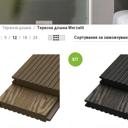
Терасна дошка
Терасна дошка Werzalit
и
9
12
18
24
ХІТ