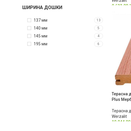
Werzalit
9,622.00
ШИРИНА ДОШКИ
137 мм
13
140 мм
5
145 мм
4
195 мм
6
Терасна д
Plus Мер
Терасна 
Werzalit
10,044.0