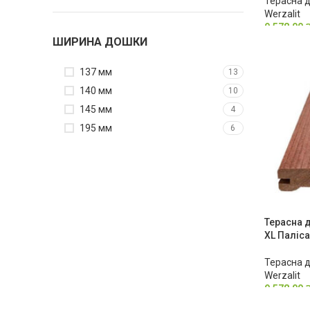
Терасна 
Werzalit
9,578.00
ШИРИНА ДОШКИ
137 мм
13
140 мм
10
145 мм
4
195 мм
6
Терасна д
XL Паліс
Терасна 
Werzalit
9,578.00