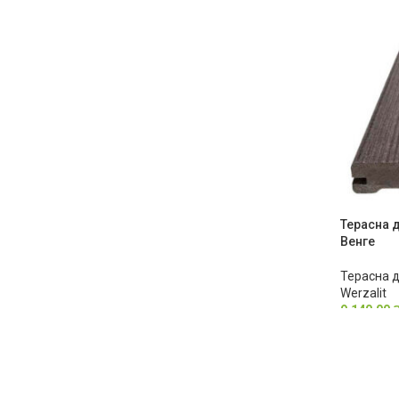
Терасна д
Венге
Терасна 
Werzalit
9,140.00