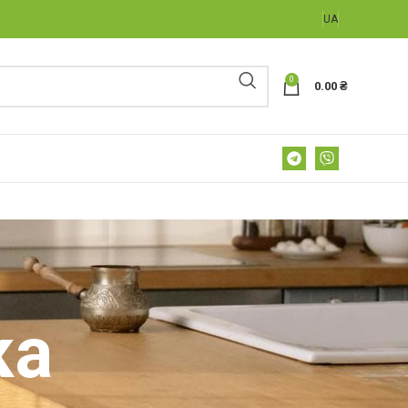
UA
0
0.00
₴
ка