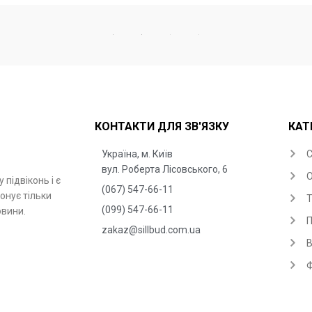
КОНТАКТИ ДЛЯ ЗВ'ЯЗКУ
КАТ
Україна, м. Київ
С
вул. Роберта Лісовського, 6
О
підвіконь і є
(067) 547-66-11
онує тільки
Т
(099) 547-66-11
овини.
П
zakaz@sillbud.com.ua
В