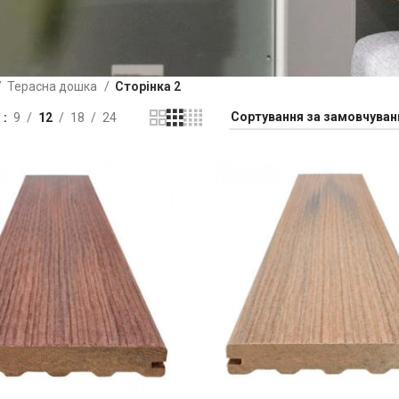
Терасна дошка
Сторінка 2
и
9
12
18
24