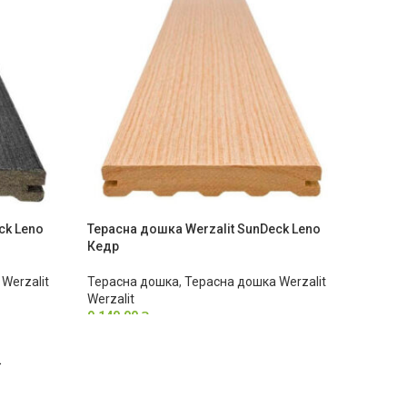
ck Leno
Терасна дошка Werzalit SunDeck Leno
Кедр
Werzalit
Терасна дошка
,
Терасна дошка Werzalit
Werzalit
9,140.00
₴
→