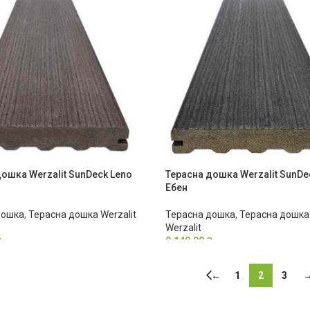
ошка Werzalit SunDeck Leno
Терасна дошка Werzalit SunDe
Ебен
дошка
,
Терасна дошка Werzalit
Терасна дошка
,
Терасна дошка 
Werzalit
₴
9,140.00
₴
←
1
2
3