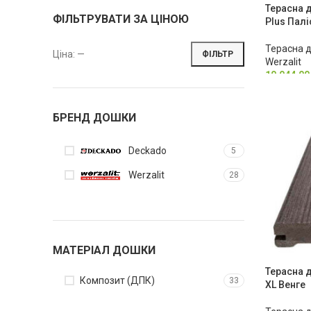
Терасна д
ФІЛЬТРУВАТИ ЗА ЦІНОЮ
Plus Пал
Терасна 
Ціна:
—
ФІЛЬТР
Werzalit
10,044.0
БРЕНД ДОШКИ
Deckado
5
Werzalit
28
МАТЕРІАЛ ДОШКИ
Терасна д
Композит (ДПК)
33
XL Венге