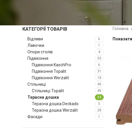
КАТЕГОРІЇ ТОВАРІВ
Головна
Відливи
Показат
6
Лавочки
1
Опори столів
4
Підвіконня
55
Підвіконня KaschPro
6
Підвіконня Topalit
31
Підвіконня Werzalit
18
Стільниці
49
Стільниці Topalit
49
Терасна дошка
33
Терасна дошка Deckado
5
Терасна дошка Werzalit
28
Фасади
1