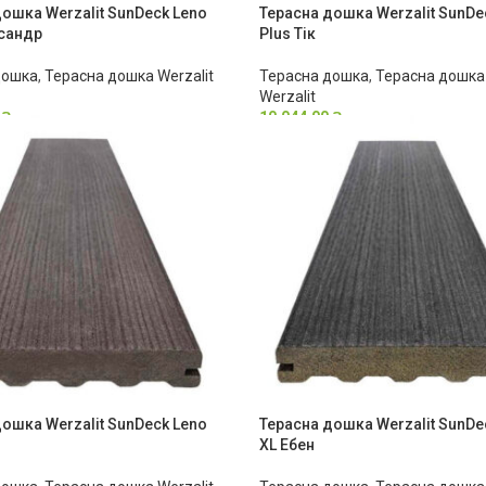
ошка Werzalit SunDeck Leno
Терасна дошка Werzalit SunDe
ісандр
Plus Тік
дошка
,
Терасна дошка Werzalit
Терасна дошка
,
Терасна дошка 
Werzalit
0
₴
10,044.00
₴
ошка Werzalit SunDeck Leno
Терасна дошка Werzalit SunDe
XL Ебен