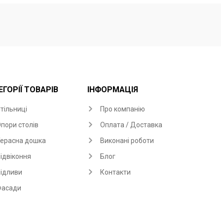
ЕГОРІЇ ТОВАРІВ
ІНФОРМАЦІЯ
тільниці
Про компанію
пори столів
Оплата / Доставка
ерасна дошка
Виконані роботи
ідвіконня
Блог
ідливи
Контакти
Фасади