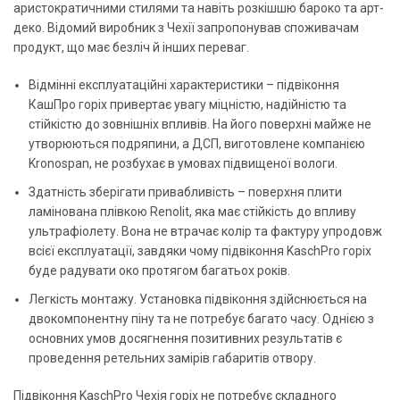
аристократичними стилями та навіть розкішшю бароко та арт-
деко. Відомий виробник з Чехії запропонував споживачам
продукт, що має безліч й інших переваг.
Відмінні експлуатаційні характеристики – підвіконня
КашПро горіх привертає увагу міцністю, надійністю та
стійкістю до зовнішніх впливів. На його поверхні майже не
утворюються подряпини, а ДСП, виготовлене компанією
Kronospan, не розбухає в умовах підвищеної вологи.
Здатність зберігати привабливість – поверхня плити
ламінована плівкою Renolit, яка має стійкість до впливу
ультрафіолету. Вона не втрачає колір та фактуру упродовж
всієї експлуатації, завдяки чому підвіконня KaschPro горіх
буде радувати око протягом багатьох років.
Легкість монтажу. Установка підвіконня здійснюється на
двокомпонентну піну та не потребує багато часу. Однією з
основних умов досягнення позитивних результатів є
проведення ретельних замірів габаритів отвору.
Підвіконня KaschPro Чехія горіх не потребує складного