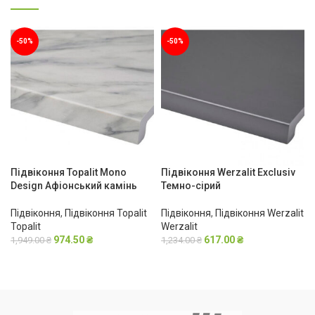
-50%
-50%
Підвіконня Topalit Mono
Підвіконня Werzalit Exclusiv
Design Афіонський камінь
Темно-сірий
Підвіконня
,
Підвіконня Topalit
Підвіконня
,
Підвіконня Werzalit
Topalit
Werzalit
974.50
₴
617.00
₴
1,949.00
₴
1,234.00
₴
В КОШИК
В КОШИК