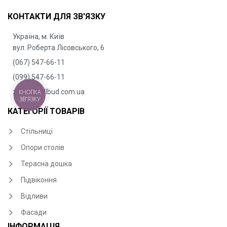
КОНТАКТИ ДЛЯ ЗВ'ЯЗКУ
Україна, м. Київ
вул. Роберта Лісовського, 6
(067) 547-66-11
(099) 547-66-11
zakaz@sillbud.com.ua
КНОПКА
ЗВ'ЯЗКУ
КАТЕГОРІЇ ТОВАРІВ
Стільниці
Опори столів
Терасна дошка
Підвіконня
Відливи
Фасади
ІНФОРМАЦІЯ