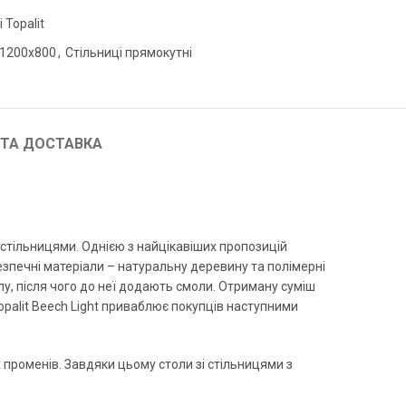
 Topalit
-1200х800
,
Стільниці прямокутні
 ТА ДОСТАВКА
 стільницями. Однією з найцікавіших пропозицій
езпечні матеріали – натуральну деревину та полімерні
у, після чого до неї додають смоли. Отриману суміш
palit Beech Light приваблює покупців наступними
х променів. Завдяки цьому столи зі стільницями з