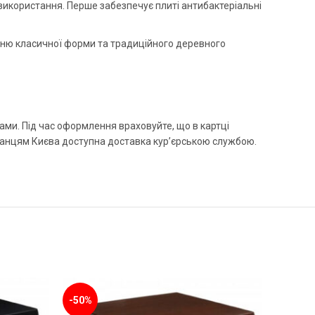
о використання. Перше забезпечує плиті антибактеріальні
анню класичної форми та традиційного деревного
ми. Під час оформлення враховуйте, що в картці
шканцям Києва доступна доставка кур’єрською службою.
-50%
-50%