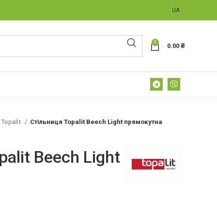
UA
0
0.00
₴
 Topalit
Стільниця Topalit Beech Light прямокутна
alit Beech Light