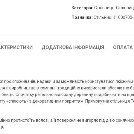
Категорія:
Стільниці
,
Стільниці
Позначка:
Стільниці 1100х700
АКТЕРИСТИКИ
ДОДАТКОВА ІНФОРМАЦІЯ
ОПЛАТА
ся про споживачів, надаючи їм можливість користуватися якісними
 Для її виробництва в компанії традиційно використали абсолютно б
ібниць. Спочатку ретельно відібрану деревину подрібнюють на щеп
ту «спаюють» з декоративним покриттям. Прямокутна стільниця To
мінно протистоїть волозі, а її поверхня не вигоряє під дією сонячни
і;