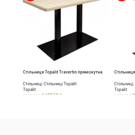
Стільниця Topalit Travertin прямокутна
Стільниця 
Стільниці
,
Стільниці Topalit
Стільниці
,
Topalit
Topalit
4,687.50
₴
3
9,375.00
₴
6,002.00
₴