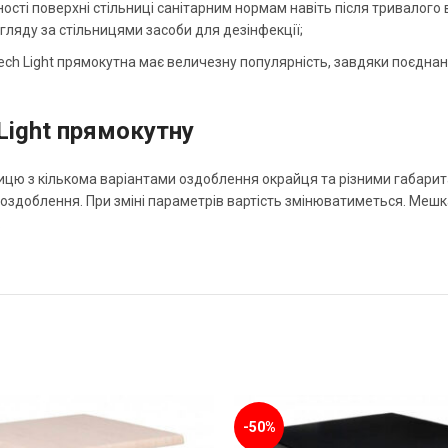
ідності поверхні стільниці санітарним нормам навіть після тривалог
гляду за стільницями засоби для дезінфекції;
eech Light прямокутна має величезну популярність, завдяки поєдн
 Light прямокутну
цю з кількома варіантами оздоблення окрайця та різними габарита
 оздоблення. При зміні параметрів вартість змінюватиметься. Ме
.
-50%