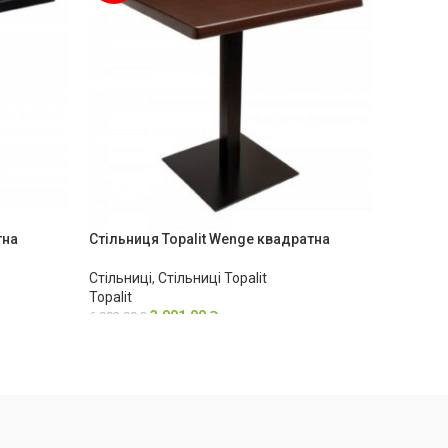
тна
Стільниця Topalit Wenge квадратна
Стільни
Стільниці
,
Стільниці Topalit
Стільниц
Topalit
Topalit
3,001.00
₴
6,002.00
₴
9,375.00